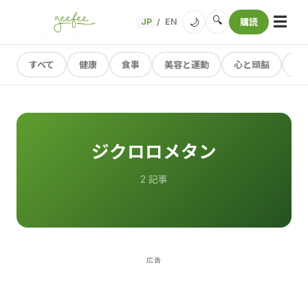
☰
🔍
🌙
JP
EN
購読
/
すべて
健康
食事
美容と運動
心と頭脳
レ
ジクロロメタン
2 記事
広告