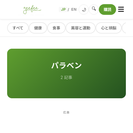
☰
🔍
🌙
JP
EN
購読
/
すべて
健康
食事
美容と運動
心と頭脳
レ
パラベン
2 記事
広告