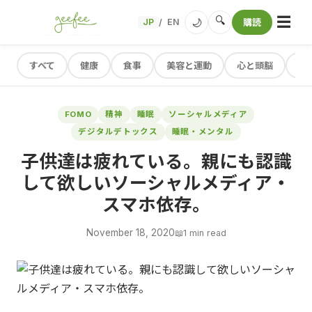
☰
🔍
🌙
JP
EN
購読
/
すべて
健康
食事
美容と運動
心と頭脳
レ
FOMO
精神
睡眠
ソーシャルメディア
デジタルデトックス
睡眠・メンタル
子供達は疲れている。親にも認識
して欲しいソーシャルメディア・
スマホ依存。
November 18, 2020
📖
1 min read