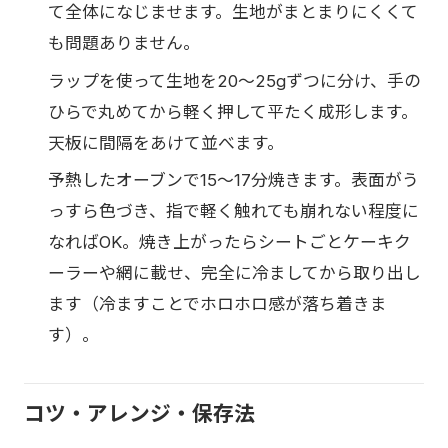
て全体になじませます。生地がまとまりにくくて
も問題ありません。
ラップを使って生地を20〜25gずつに分け、手の
ひらで丸めてから軽く押して平たく成形します。
天板に間隔をあけて並べます。
予熱したオーブンで15〜17分焼きます。表面がう
っすら色づき、指で軽く触れても崩れない程度に
なればOK。焼き上がったらシートごとケーキク
ーラーや網に載せ、完全に冷ましてから取り出し
ます（冷ますことでホロホロ感が落ち着きま
す）。
コツ・アレンジ・保存法