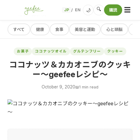
☰
🔍
🌙
JP
EN
購読
/
すべて
健康
食事
美容と運動
心と頭脳
レ
お菓子
ココナッツオイル
グルテンフリー
クッキー
ココナッツ＆カカオニブのクッキ
ー～geefeeレシピ～
October 9, 2020
📖
1 min read