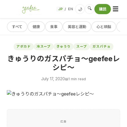
☰
🔍
🌙
JP
EN
購読
/
すべて
健康
食事
美容と運動
心と頭脳
レ
アボカド
冷スープ
きゅうり
スープ
ガスパチョ
きゅうりのガスパチョ～geefeeレ
シピ～
July 17, 2020
📖
1 min read
広告