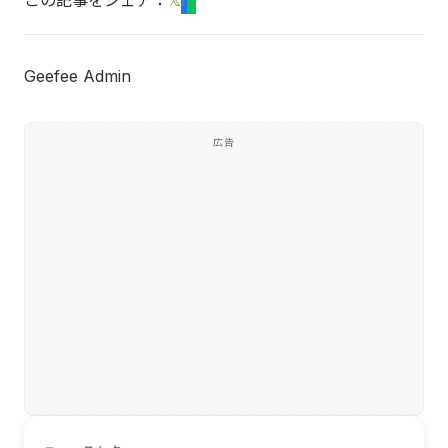
この記事をシェア：
𝕏
f
L
Geefee Admin
広告