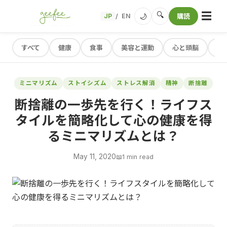
☰
🔍
🌙
JP
EN
購読
/
すべて
健康
食事
美容と運動
心と頭脳
レ
ミニマリズム
ストイシズム
ストレス解消
精神
断捨離
断捨離の一歩先を行く！ライフス
タイルを簡略化して心の健康を得
るミニマリズムとは？
May 11, 2020
📖
1 min read