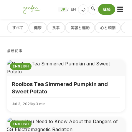
☰
🔍
🌙
JP
EN
購読
/
すべて
健康
食事
美容と運動
心と頭脳
レ
最新記事
ENGLISH
Rooibos Tea Simmered Pumpkin and
Sweet Potato
Jul 3, 2026
📖
3 min
ENGLISH