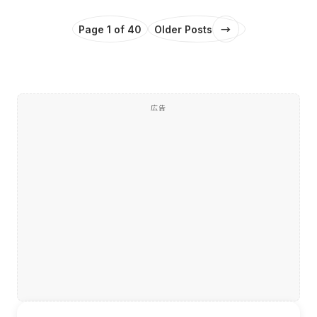
Page 1 of 40
Older Posts
→
広告