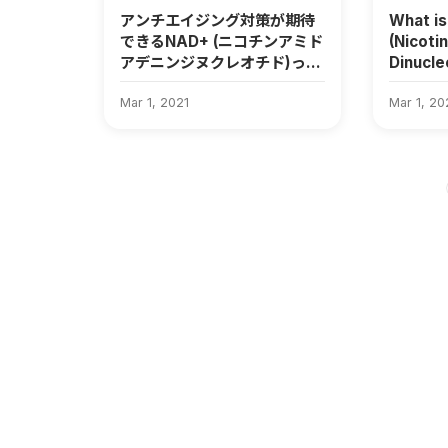
アンチエイジング対策が期待
What i
できるNAD+ (ニコチンアミド
(Nicoti
アデニンジヌクレオチド)って
Dinucle
何？
expecte
Mar 1, 2021
for ant
Mar 1, 20