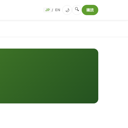
🔍
🌙
JP
EN
購読
/