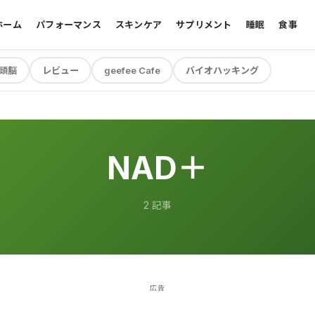
ホーム
パフォーマンス
スキンケア
サプリメント
睡眠
食事
頭脳
レビュー
geefee Cafe
バイオハッキング
NAD＋
2 記事
広告