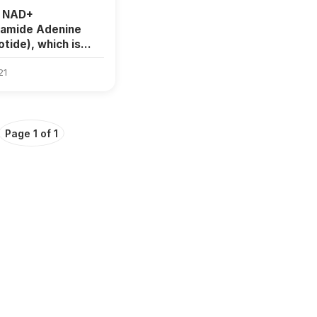
s NAD+
namide Adenine
otide), which is
d to be effective
i-aging measures?
21
Page 1 of 1