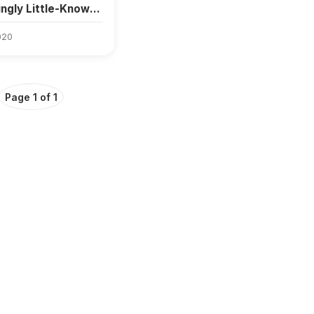
ingly Little-Known
y of Umeshu and
020
Page 1 of 1