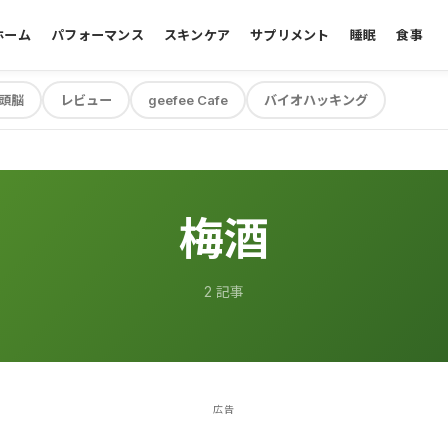
ホーム
パフォーマンス
スキンケア
サプリメント
睡眠
食事
頭脳
レビュー
geefee Cafe
バイオハッキング
梅酒
2 記事
広告