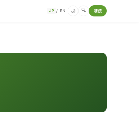
🔍
🌙
JP
EN
購読
/