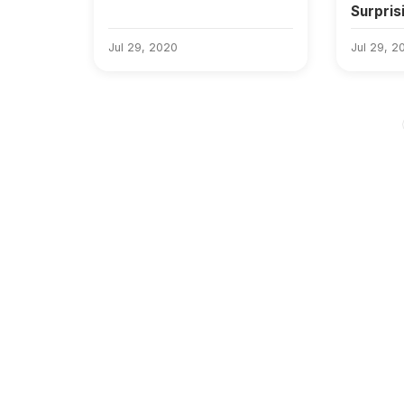
Surpris
Toxicit
Jul 29, 2020
Sake!
Jul 29, 2