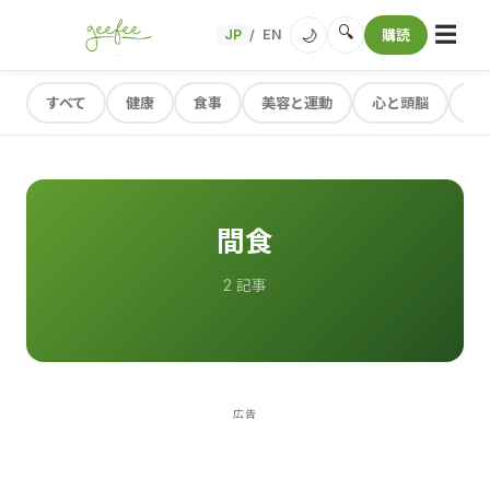
☰
🔍
🌙
JP
EN
購読
/
すべて
健康
食事
美容と運動
心と頭脳
レ
間食
2 記事
広告