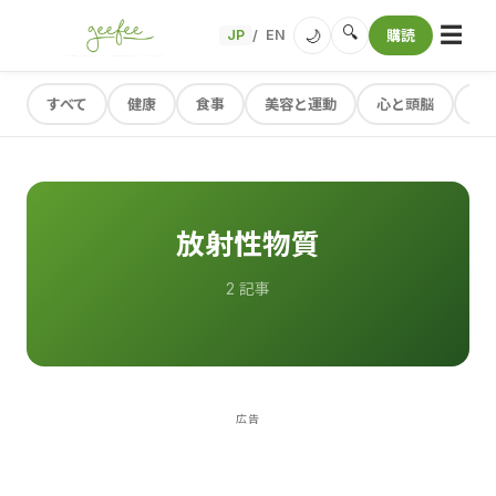
☰
🔍
🌙
JP
EN
購読
/
すべて
健康
食事
美容と運動
心と頭脳
レ
放射性物質
2 記事
広告