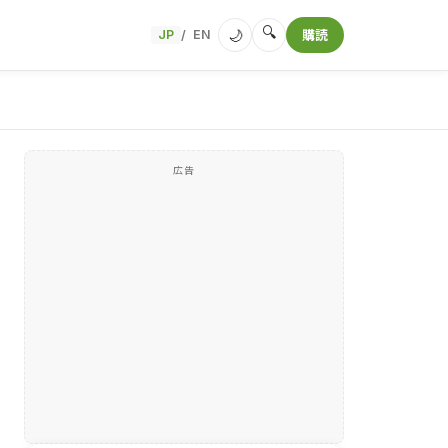
🔍
🌙
JP
EN
購読
/
広告