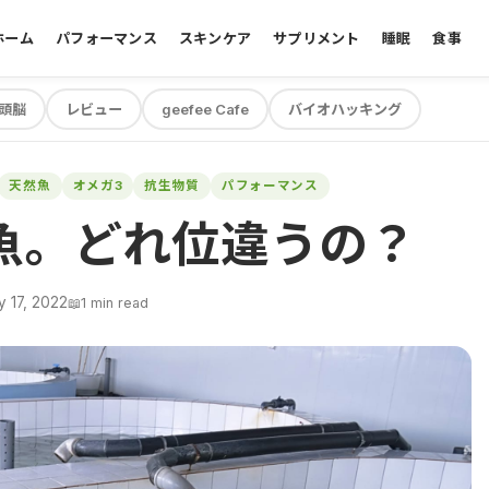
ホーム
パフォーマンス
スキンケア
サプリメント
睡眠
食事
頭脳
レビュー
geefee Cafe
バイオハッキング
天然魚
オメガ3
抗生物質
パフォーマンス
魚。どれ位違うの？
y 17, 2022
📖
1 min read