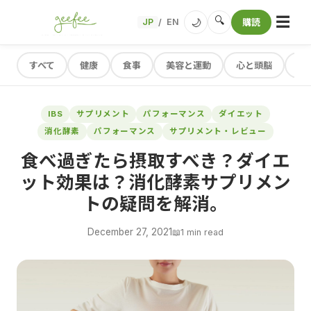
☰
🔍
🌙
JP
EN
購読
/
すべて
健康
食事
美容と運動
心と頭脳
レ
IBS
サプリメント
パフォーマンス
ダイエット
消化酵素
パフォーマンス
サプリメント・レビュー
食べ過ぎたら摂取すべき？ダイエ
ット効果は？消化酵素サプリメン
トの疑問を解消。
December 27, 2021
📖
1 min read