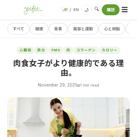
☰
🔍
🌙
JP
EN
購読
/
すべて
健康
食事
美容と運動
心と頭脳
レ
心臓病
鉄分
PMS
肉
コラーゲン
カロリー
肉食女子がより健康的である理
由。
November 29, 2021
📖
1 min read