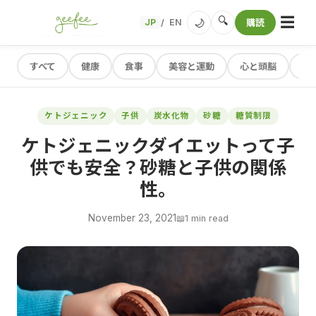
☰
🔍
🌙
JP
EN
購読
/
すべて
健康
食事
美容と運動
心と頭脳
レ
ケトジェニック
子供
炭水化物
砂糖
糖質制限
ケトジェニックダイエットって子
供でも安全？砂糖と子供の関係
性。
November 23, 2021
📖
1 min read