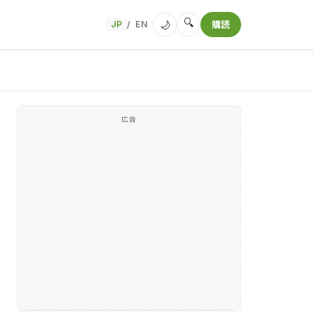
🔍
🌙
JP
EN
購読
/
広告