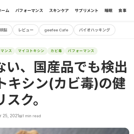
ホーム
パフォーマンス
スキンケア
サプリメント
睡眠
食事
頭脳
レビュー
geefee Cafe
バイオハッキング
ーマンス
マイコトキシン
カビ毒
パフォーマンス
ない、国産品でも検出
トキシン(カビ毒)の健
リスク。
r 25, 2021
📖
1 min read