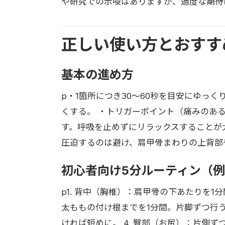
や研究での示唆はありますが、過度な期待
正しい使い方とおすす
基本の進め方
p・1箇所につき30〜60秒を目安にゆっ
くする。 ・トリガーポイント（痛みのあ
す。呼吸を止めずにリラックスすることが
圧迫するのは避け、肩甲骨まわりの上背部
初心者向け5分ルーティン（
p1. 背中（胸椎）：肩甲骨の下あたりを1
太ももの付け根までを1分間。片脚ずつ行う。
ければ短めに。 4. 臀部（お尻）：片側ずつ