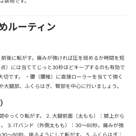
は禁物です。
めルーティン
くり前後に転がす。痛みが強ければ圧を弱めるか時間を短
る点）には当ててじっと30秒ほどキープするのも有効で
大切です。 ・腰（腰椎）に直接ローラーを当てて強く
や大腿部、ふくらはぎ、臀部を中心に行いましょう。
例）
分間ゆっくり転がす。 2. 大腿前面（太もも）：膝上から
 3. ITバンド（外側太もも）：30〜60秒。痛みが強
30〜60秒、座るようにして転がす。 5. ふくらはぎ：