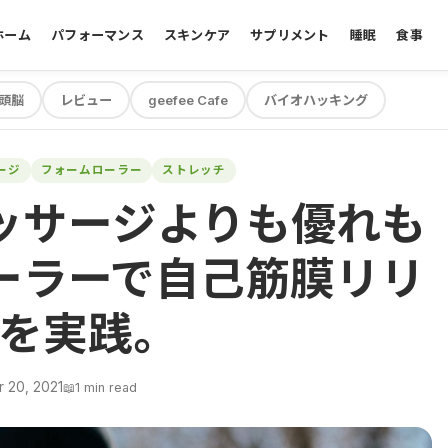
ホーム
パフォーマンス
スキンケア
サプリメント
睡眠
食事
頭脳
レビュー
geefee Cafe
バイオハッキング
ージ
フォームローラー
ストレッチ
ッサージよりも優れも
ーラーで自己筋膜リリ
を実践。
 20, 2021
📖
1 min read