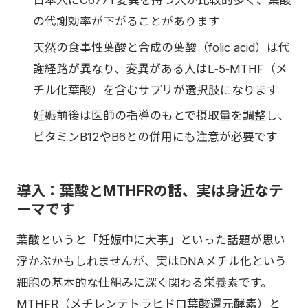
日本人にC677T変異を持つ人が比較的多く、葉酸
の代謝効率が下がることがあります
天然の食事性葉酸と合成の葉酸（folic acid）は代
謝経路が異なり、変異がある人はL‑5‑MTHF（メ
チル化葉酸）を含むサプリが選択肢になります
妊娠前後は医師の指導のもとで摂取量を調整し、
ビタミンB12やB6との併用にも注意が必要です
導入：葉酸とMTHFRの話、実は身近なテ
ーマです
葉酸というと「妊娠中に大事」といった話題が思い
浮かぶかもしれませんが、実はDNAメチル化という
細胞の基本的な仕組みに深く関わる栄養素です。
MTHFR（メチレンテトラヒドロ葉酸還元酵素）と