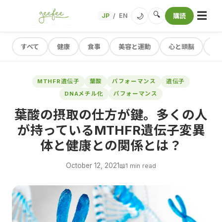
☰
🔍
🌙
JP
EN
購読
/
すべて
健康
食事
美容と運動
心と頭脳
レ
MTHFR遺伝子
葉酸
パフォーマンス
遺伝子
DNAメチル化
パフォーマンス
葉酸の摂取の仕方が鍵。多くの人
が持っているMTHFR遺伝子変異
体と健康との関係とは？
October 12, 2021
📖
1 min read