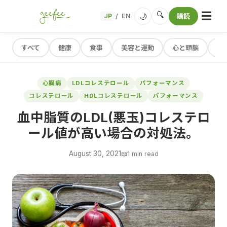
☰
🔍
🌙
JP
EN
購読
/
すべて
健康
食事
美容と運動
心と頭脳
レ
心臓病
LDLコレステロール
パフォーマンス
コレステロール
HDLコレステロール
パフォーマンス
血中脂質のLDL(悪玉)コレステロ
ール値が高い場合の対処法。
August 30, 2021
📖
1 min read