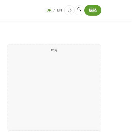
🔍
🌙
JP
EN
購読
/
広告