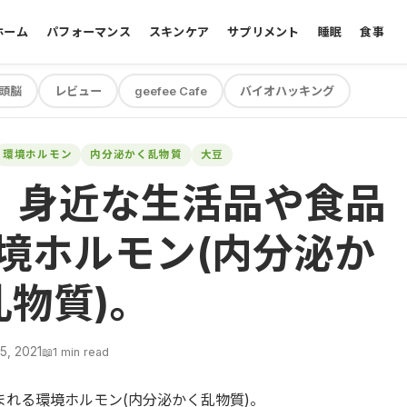
ホーム
パフォーマンス
スキンケア
サプリメント
睡眠
食事
頭脳
レビュー
geefee Cafe
バイオハッキング
環境ホルモン
内分泌かく乱物質
大豆
、身近な生活品や食品
境ホルモン(内分泌か
乱物質)。
5, 2021
📖
1 min read