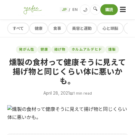
☰
🔍
🌙
JP
EN
購読
/
すべて
健康
食事
美容と運動
心と頭脳
レ
発がん性
健康
揚げ物
ホルムアルデヒド
燻製
燻製の食材って健康そうに見えて
揚げ物と同じくらい体に悪いか
も。
April 28, 2021
📖
1 min read