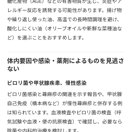
糖化産物（AGE）などの有害物質が生じ、炎症やア
レルギー反応を誘発する可能性があります。揚げ物
や繰り返し使った油、高温での長時間調理を避け、
酸化しにくい油（オリーブオイルや新鮮な菜種油な
ど）を選ぶことをおすすめします。
体内要因や感染・薬剤によるものを見逃さ
ない
ピロリ菌や甲状腺疾患、慢性感染
ピロリ菌感染と蕁麻疹の関連を示す報告や、甲状腺
自己免疫（橋本病など）が慢性蕁麻疹と併存する例
は知られています。血液検査やピロリ菌の検査（呼
気試験や血液・便の抗原検査）で確認し、必要なら
除菌や内科的治療を検討します。