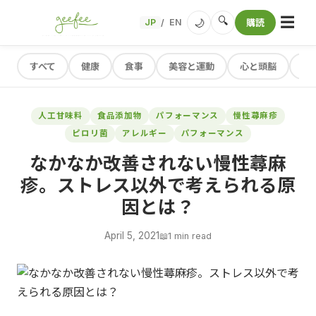
☰
🔍
🌙
JP
EN
購読
/
すべて
健康
食事
美容と運動
心と頭脳
レ
人工甘味料
食品添加物
パフォーマンス
慢性蕁麻疹
ピロリ菌
アレルギー
パフォーマンス
なかなか改善されない慢性蕁麻
疹。ストレス以外で考えられる原
因とは？
April 5, 2021
📖
1 min read