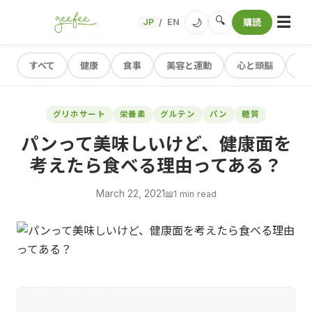
☰
🔍
🌙
JP
EN
購読
/
すべて
健康
食事
美容と運動
心と頭脳
レ
グリホサート
栄養素
グルテン
パン
糖質
パンって美味しいけど、健康面を
考えたら食べる理由ってある？
March 22, 2021
📖
1 min read