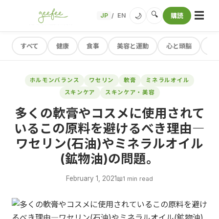
☰
🔍
🌙
JP
EN
購読
/
すべて
健康
食事
美容と運動
心と頭脳
レ
ホルモンバランス
ワセリン
軟膏
ミネラルオイル
スキンケア
スキンケア・美容
多くの軟膏やコスメに使用されて
いるこの原料を避けるべき理由―
ワセリン(石油)やミネラルオイル
(鉱物油)の問題。
February 1, 2021
📖
1 min read