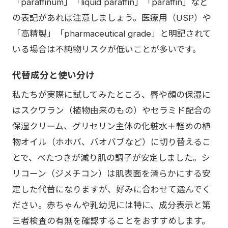
「paraffinum」「liquid paraffin」「paraffin」など
の表記があれば注意しましょう。医療用（USP）や
「高精製」「pharmaceutical grade」と明記されて
いる場合は不純物リスクが低いことが多いです。
代替成分と使い分け
私たちが実際に試してみたところ、唇や顔の保湿に
はスクワラン（植物由来のもの）やセラミド配合の
保湿クリーム、グリセリン主体の化粧水＋軽めの植
物オイル（ホホバ、バオバブなど）に切り替えるこ
とで、べたつきが減り肌の調子が安定しました。シ
リコーン（ジメチコン）は肌表面を滑らかにする安
定した代替になりますが、好みに合わせて選んでく
ださい。赤ちゃんや乳幼児には特に、成分表示と第
三者検査の有無を確認することをおすすめします。