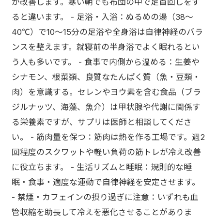
が改善します。寒い朝でも布団の中で足首回しをす
ると違います。 - 足浴・入浴：ぬるめの湯（38〜
40℃）で10〜15分の足浴や全身浴は自律神経のバラ
ンスを整えます。就寝前の半身浴でよく眠れるとい
う人も多いです。 - 食事で内側から温める：生姜や
シナモン、根菜類、良質なたんぱく質（魚・豆類・
肉）を意識する。セレンやヨウ素を含む食品（ブラ
ジルナッツ、海藻、魚介）は甲状腺や代謝に関係す
る栄養素ですが、サプリは医師と相談してくださ
い。 - 筋肉量を保つ：筋肉は熱を作る工場です。週2
回程度のスクワットや軽い負荷の筋トレが冷え改善
に役立ちます。 - 生活リズムと睡眠：規則的な睡
眠・食事・適度な運動で自律神経を安定させます。
- 禁煙・カフェインの摂り過ぎに注意：いずれも血
管収縮を助長して冷えを悪化させることがありま