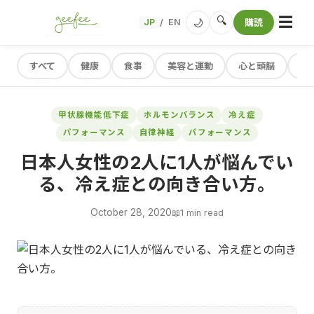
☰
🔍
🌙
JP
EN
購読
/
すべて
健康
食事
美容と運動
心と頭脳
レ
甲状腺機能低下症
ホルモンバランス
冷え症
パフォーマンス
自律神経
パフォーマンス
日本人女性の2人に1人が悩んでい
る、冷え症との向き合い方。
October 28, 2020
📖
1 min read