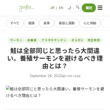
☰
🔍
🌙
JP
EN
購読
/
すべて
健康
食事
美容と運動
心と頭脳
レ
サーモン
栄養素
アスタキサンチン
オメガ3
抗生物質
鮭は全部同じと思ったら大間違
い。養殖サーモンを避けるべき理
由とは？
September 28, 2020
📖
1 min read