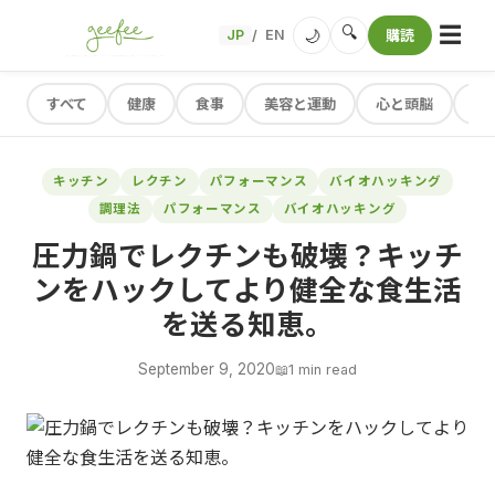
☰
🔍
🌙
JP
EN
購読
/
すべて
健康
食事
美容と運動
心と頭脳
レ
キッチン
レクチン
パフォーマンス
バイオハッキング
調理法
パフォーマンス
バイオハッキング
圧力鍋でレクチンも破壊？キッチ
ンをハックしてより健全な食生活
を送る知恵。
September 9, 2020
📖
1 min read