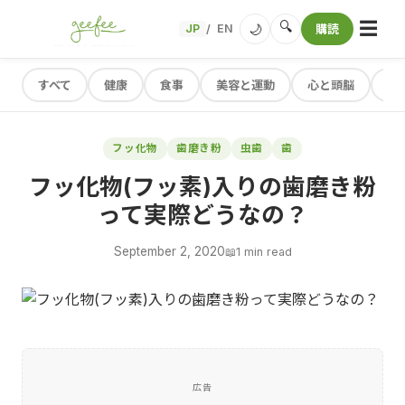
☰
🔍
🌙
JP
EN
購読
/
すべて
健康
食事
美容と運動
心と頭脳
レ
フッ化物
歯磨き粉
虫歯
歯
フッ化物(フッ素)入りの歯磨き粉
って実際どうなの？
September 2, 2020
📖
1 min read
広告