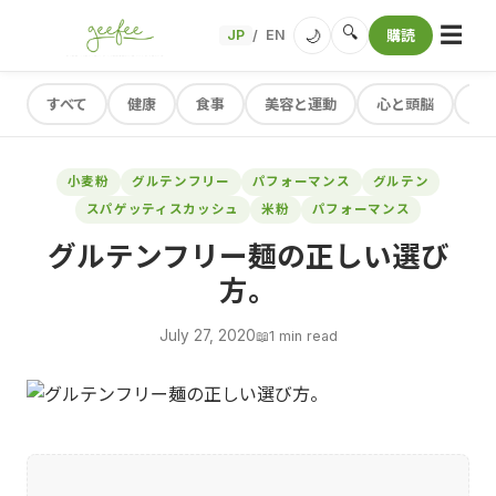
☰
🔍
🌙
JP
EN
購読
/
すべて
健康
食事
美容と運動
心と頭脳
レ
小麦粉
グルテンフリー
パフォーマンス
グルテン
スパゲッティスカッシュ
米粉
パフォーマンス
グルテンフリー麺の正しい選び
方。
July 27, 2020
📖
1 min read