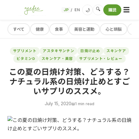
☰
🔍
🌙
JP
EN
購読
/
すべて
健康
食事
美容と運動
心と頭脳
レ
サプリメント
アスタキサンチン
日焼け止め
スキンケア
ビタミンD
スキンケア・美容
サプリメント・レビュー
この夏の日焼け対策、どうする？
ナチュラル系の日焼け止めとすご
いサプリのススメ。
July 15, 2020
📖
1 min read