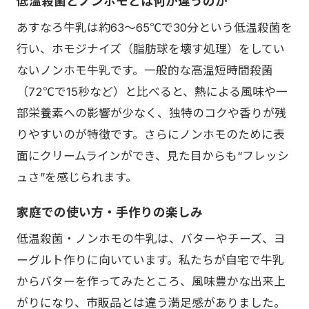
低温殺菌とノンホモとは何が違うのか
あすなろ牛乳は約63〜65℃で30分という低温殺菌を
行い、ホモジナイズ（脂肪球を壊す処理）をしてい
ないノンホモ牛乳です。一般的な高温短時間殺菌
（72℃で15秒など）と比べると、熱による風味や一
部栄養素への影響が少なく、独特のコクや香りが残
りやすいのが特徴です。さらにノンホモのために表
面にクリームラインができ、見た目からも“フレッシ
ュさ”を感じられます。
家庭での使い方・手作りの楽しみ
低温殺菌・ノンホモの牛乳は、バターやチーズ、ヨ
ーグルト作りに向いています。私たちが自宅で牛乳
からバターを作ってみたところ、風味豊かな出来上
がりになり、市販品とは違う満足感がありました。