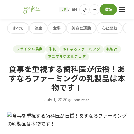
☰
🔍
🌙
JP
EN
購読
/
すべて
健康
食事
美容と運動
心と頭脳
レ
リサイクル農業
牛乳
あすなろファーミング
乳製品
アニマルウエルフェア
食事を重視する歯科医が伝授！あ
すなろファーミングの乳製品は本
物です！
July 1, 2020
📖
1 min read