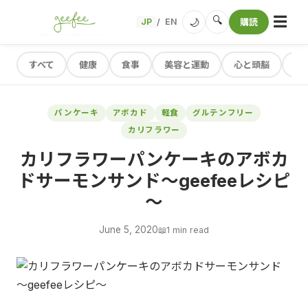
☰
🔍
🌙
JP
EN
購読
/
すべて
健康
食事
美容と運動
心と頭脳
レ
パンケーキ
アボカド
軽食
グルテンフリー
カリフラワー
カリフラワーパンケーキのアボカ
ドサーモンサンド～geefeeレシピ
～
June 5, 2020
📖
1 min read