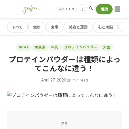
☰
🔍
🌙
JP
EN
購読
/
すべて
健康
食事
美容と運動
心と頭脳
レ
BCAA
栄養素
牛乳
プロテインパウダー
大豆
プロテインパウダーは種類によっ
てこんなに違う！
April 27, 2020
📖
1 min read
広告