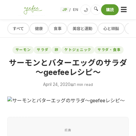
☰
🔍
🌙
JP
EN
購読
/
すべて
健康
食事
美容と運動
心と頭脳
レ
サーモン
サラダ
卵
ケトジェニック
サラダ・食事
サーモンとバターエッグのサラダ
～geefeeレシピ～
April 24, 2020
📖
1 min read
広告