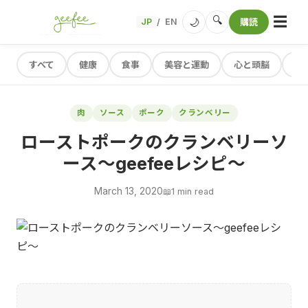
☰
🔍
🌙
JP
EN
購読
/
すべて
健康
食事
美容と運動
心と頭脳
レ
肉
ソース
ポーク
クランベリー
ローストポークのクランベリーソ
ース～geefeeレシピ～
March 13, 2020
📖
1 min read