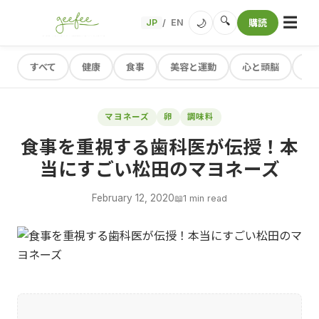
☰
🔍
🌙
JP
EN
購読
/
すべて
健康
食事
美容と運動
心と頭脳
レ
マヨネーズ
卵
調味料
食事を重視する歯科医が伝授！本
当にすごい松田のマヨネーズ
February 12, 2020
📖
1 min read