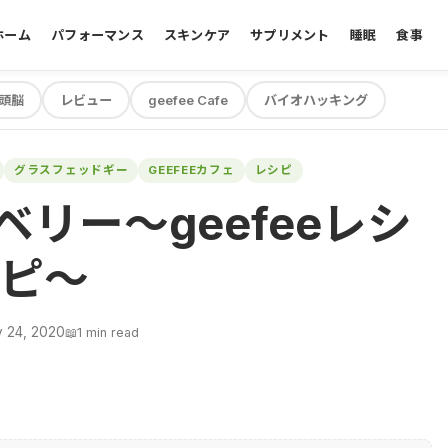
ホーム
パフォーマンス
スキンケア
サプリメント
睡眠
食事
頭脳
レビュー
geefee Cafe
バイオハッキング
グラスフェッドギー
GEEFEEカフェ
レシピ
リー～geefeeレシ
ピ～
 24, 2020
📖
1 min read