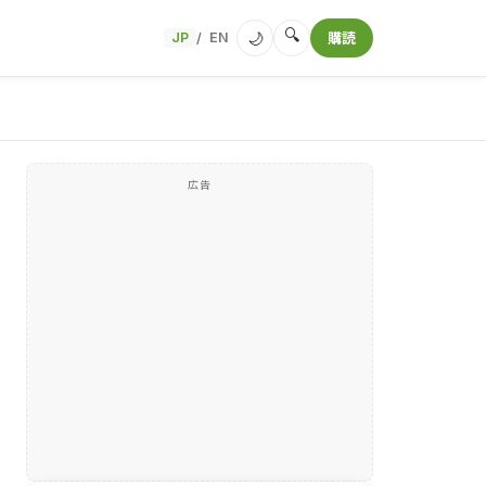
🔍
🌙
JP
EN
購読
/
広告