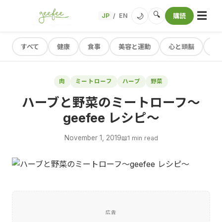
☰
🔍
🌙
JP
EN
購読
/
すべて
健康
食事
美容と運動
心と頭脳
レ
肉
ミートローフ
ハーブ
野菜
ハーブと野菜のミートローフ～
geefee レシピ～
November 1, 2019
📖
1 min read
広告