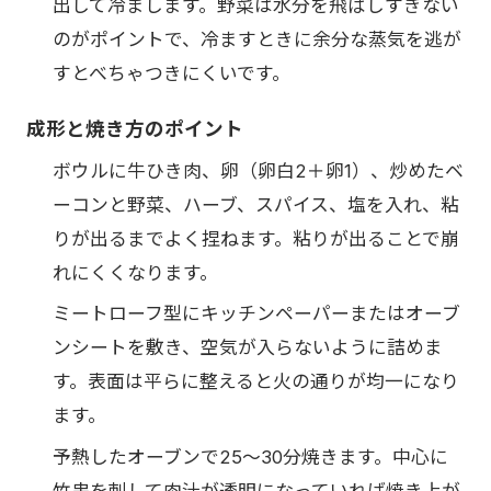
出して冷まします。野菜は水分を飛ばしすぎない
のがポイントで、冷ますときに余分な蒸気を逃が
すとべちゃつきにくいです。
成形と焼き方のポイント
ボウルに牛ひき肉、卵（卵白2＋卵1）、炒めたベ
ーコンと野菜、ハーブ、スパイス、塩を入れ、粘
りが出るまでよく捏ねます。粘りが出ることで崩
れにくくなります。
ミートローフ型にキッチンペーパーまたはオーブ
ンシートを敷き、空気が入らないように詰めま
す。表面は平らに整えると火の通りが均一になり
ます。
予熱したオーブンで25〜30分焼きます。中心に
竹串を刺して肉汁が透明になっていれば焼き上が