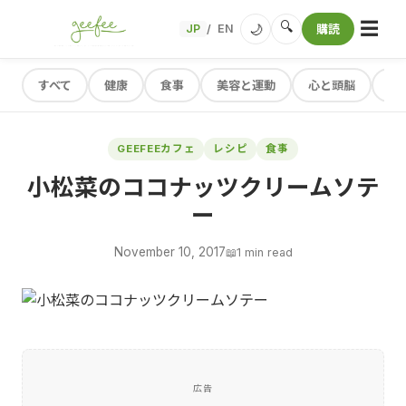
☰
🔍
🌙
JP
EN
購読
/
すべて
健康
食事
美容と運動
心と頭脳
レ
GEEFEEカフェ
レシピ
食事
小松菜のココナッツクリームソテ
ー
November 10, 2017
📖
1 min read
広告