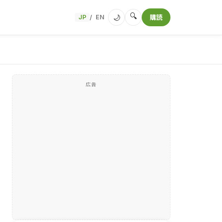
🔍
🌙
JP
EN
購読
/
広告