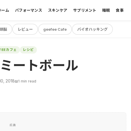
ホーム
パフォーマンス
スキンケア
サプリメント
睡眠
食事
頭脳
レビュー
geefee Cafe
バイオハッキング
EFEEカフェ
レシピ
ミートボール
0, 2018
📖
1 min read
広告