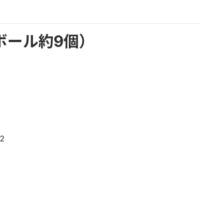
ボール約9個）
2