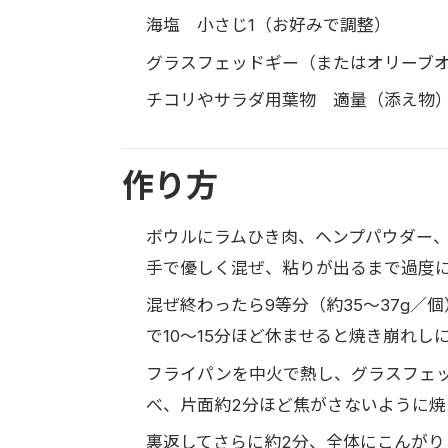
海塩 小さじ1（お好みで調整）
グラスフェッドギー（またはオリーブオ
チコリやサラダ用葉物 適量（添え物
作り方
ボウルにラムひき肉、ヘンプパウダー
手で優しく混ぜ、粘りが出るまで過度
混ぜ終わったら9等分（約35〜37g
で10〜15分ほど休ませると焼き崩れし
フライパンを中火で熱し、グラスフェ
べ、片面約2分ほど焦がさないように焼
裏返してさらに約2分、全体にこんが