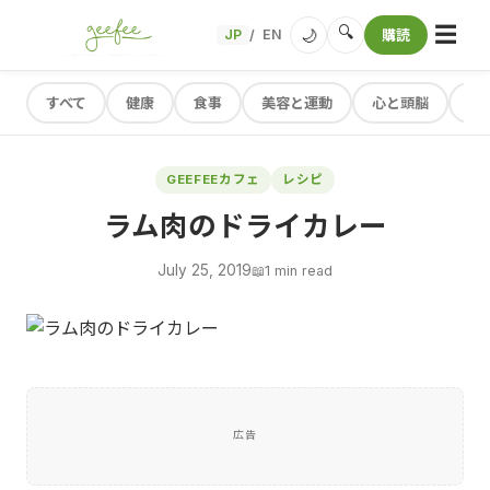
☰
🔍
🌙
JP
EN
購読
/
すべて
健康
食事
美容と運動
心と頭脳
レ
GEEFEEカフェ
レシピ
ラム肉のドライカレー
July 25, 2019
📖
1 min read
広告