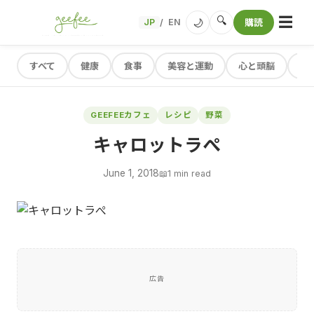
☰
🔍
🌙
JP
EN
購読
/
すべて
健康
食事
美容と運動
心と頭脳
レ
GEEFEEカフェ
レシピ
野菜
キャロットラぺ
June 1, 2018
📖
1 min read
広告