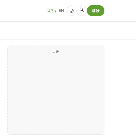
🔍
🌙
JP
EN
購読
/
広告