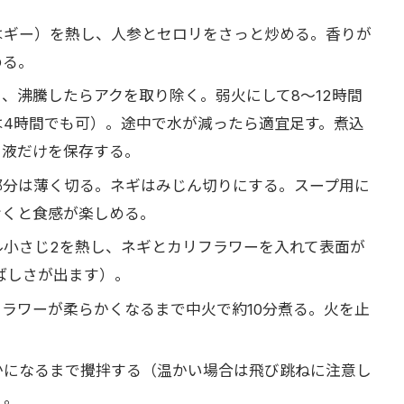
はギー）を熱し、人参とセロリをさっと炒める。香りが
める。
、沸騰したらアクを取り除く。弱火にして8〜12時間
は4時間でも可）。途中で水が減ったら適宜足す。煮込
、液だけを保存する。
部分は薄く切る。ネギはみじん切りにする。スープ用に
おくと食感が楽しめる。
ル小さじ2を熱し、ネギとカリフラワーを入れて表面が
ばしさが出ます）。
ラワーが柔らかくなるまで中火で約10分煮る。火を止
かになるまで攪拌する（温かい場合は飛び跳ねに注意し
）。