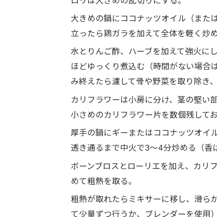
ロリは大きめの乱切りにする。
大きめの鍋にココナッツオイル（また
立ったら鶏ガラを加えて全体を軽く炒
水とりんご酢、ハーブを加えて強火にし
ほどゆっくり煮込む（時間がない場合
み終えたら濾して骨や野菜を取り除き
カリフラワーは小房に分け、茎の堅い
小さめのカリフラワー片を数個残して
厚手の鍋にギーまたはココナッツオイ
透き通るまで中火で3〜4分炒める（香
ボーンブロスとローリエを加え、カリフ
めて粗熱を取る。
粗熱が取れたらミキサーに移し、滑ら
て少量ずつ行うか、ブレンダーを使用