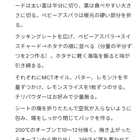
ードは太い茎は半分に切り、葉は食べやすい大き
さに切る。ベビーアスパラは根元の硬い部分を折
る。
クッキングシートを広げ、ベビーアスパラ→スイ
スチャード→ホタテの順に並べる（分量の半分ず
つを2つ作る）。ホタテに軽く海塩を振ると味が
引き締まる。
それぞれにMCTオイル、バター、レモン汁を半
量ずつかけ、レモンスライスを1枚ずつのせる。
チリパウダーはお好みで少量振る。
シートの端を折りたたんで空気が入らないように
包み、端をしっかり閉じてパックを作る。
200℃のオーブンで10〜12分焼く。焼き上がった
らオーブンから取り出し、2分ほど落ち着かせて