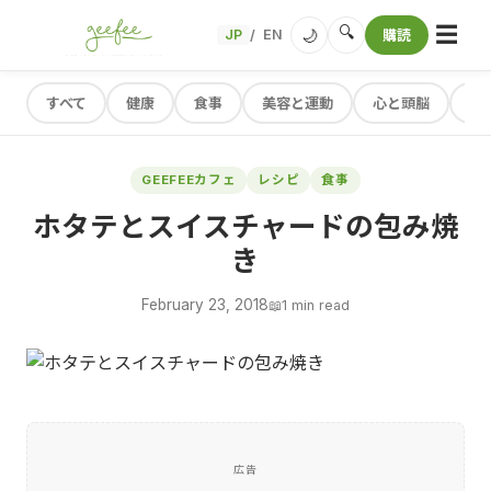
☰
🔍
🌙
JP
EN
購読
/
すべて
健康
食事
美容と運動
心と頭脳
レ
GEEFEEカフェ
レシピ
食事
ホタテとスイスチャードの包み焼
き
February 23, 2018
📖
1 min read
広告