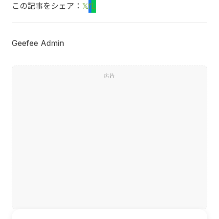
この記事をシェア：
𝕏
f
L
Geefee Admin
広告