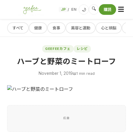
☰
🔍
🌙
JP
EN
購読
/
すべて
健康
食事
美容と運動
心と頭脳
レ
GEEFEEカフェ
レシピ
ハーブと野菜のミートローフ
November 1, 2019
📖
1 min read
広告