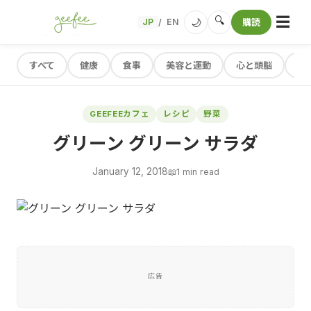
☰
🔍
🌙
JP
EN
購読
/
すべて
健康
食事
美容と運動
心と頭脳
レ
GEEFEEカフェ
レシピ
野菜
グリーン グリーン サラダ
January 12, 2018
📖
1 min read
広告